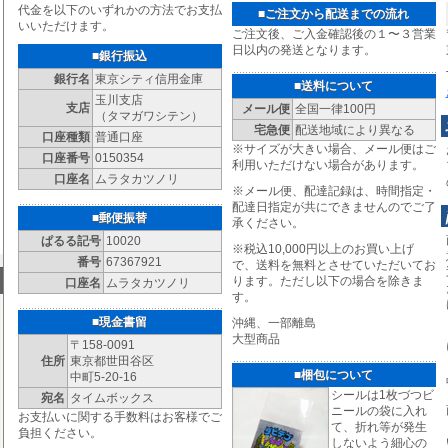
代金を以下のいずれかの方法でお支払
■ご注文から配送までの流れ
いいただけます。
ご注文後、ご入金確認後の１〜３営業
日以内の発送となります。
■銀行振込
銀行名
東京シティ信用金庫
■送料について
玉川支店
支店
メール便
全国一律100円
（タマガワシテン）
宅急便
配送地域により異なる
口座種類
普通口座
※サイズが大きい場合、メール便はご
口座番号
0150354
利用いただけない場合があります。
口座名
ムラタカツノリ
※メール便、配達記録は、時間指定・
配達日指定が共にできませんのでご了
■郵便振替
承ください。
ぱるる記号
10020
※税込10,000円以上のお買い上げ
番号
67367921
で、送料を無料とさせていただいてお
ります。ただし以下の場合を除きま
口座名
ムラタカツノリ
す。
■現金書留
沖縄、一部離島
大型商品
〒158-0091
住所
東京都世田谷区
■梱包について
中町5-20-16
シールは1枚づつビ
宛名
タイムボックス
ニールの袋に入れ
お支払いに関する手数料はお客様でご
て、折れ等が発生
負担ください。
しないよう細心の