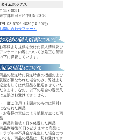
タイムボックス
〒158-0091
東京都世田谷区中町5-20-16
TEL:03-5706-4039(10-20時)
お問い合わせフォーム
お客様より提供を受けた個人情報及び
アンケート内容については厳正な管理
の下に保管しています。
商品の配送時に発送時点の機能および
意匠が損なわれた場合のみ、弊社より
返金もしくは代替品を配送させていた
だきます。なお、以下の場合の返品又
は交換はお受けできません。
・一度ご使用（未開封のものは開封）
になられた商品
・お客様の責任により破損が生じた商
品
・商品到着後１日を経過した商品
商品到着後30日を超えますと商品に
トラブルや不具合が発生した場合につ
いても、商品の返品は一切お受けでき