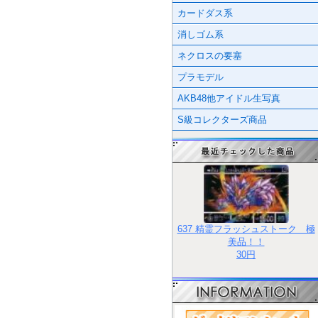
カードダス系
消しゴム系
ネクロスの要塞
プラモデル
AKB48他アイドル生写真
S級コレクターズ商品
637 精霊フラッシュストーク 極
美品！！
30円