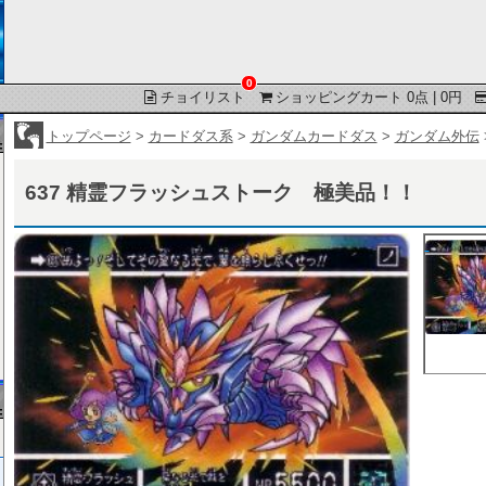
0
チョイリスト
ショッピングカート 0点 | 0円
トップページ
>
カードダス系
>
ガンダムカードダス
>
ガンダム外伝
637 精霊フラッシュストーク 極美品！！