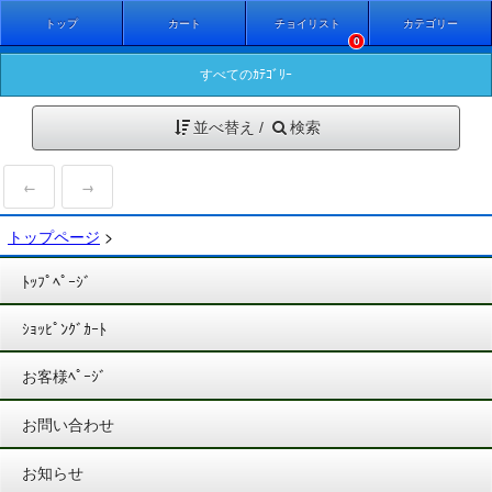
トップ
カート
チョイリスト
カテゴリー
0
すべてのｶﾃｺﾞﾘｰ
並べ替え /
検索
←
→
トップページ
>
ﾄｯﾌﾟﾍﾟｰｼﾞ
ｼｮｯﾋﾟﾝｸﾞｶｰﾄ
お客様ﾍﾟｰｼﾞ
お問い合わせ
お知らせ