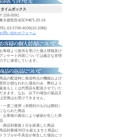
タイムボックス
〒158-0091
東京都世田谷区中町5-20-16
TEL:03-5706-4039(10-20時)
お問い合わせフォーム
お客様より提供を受けた個人情報及び
アンケート内容については厳正な管理
の下に保管しています。
商品の配送時に発送時点の機能および
意匠が損なわれた場合のみ、弊社より
返金もしくは代替品を配送させていた
だきます。なお、以下の場合の返品又
は交換はお受けできません。
・一度ご使用（未開封のものは開封）
になられた商品
・お客様の責任により破損が生じた商
品
・商品到着後１日を経過した商品
商品到着後30日を超えますと商品に
トラブルや不具合が発生した場合につ