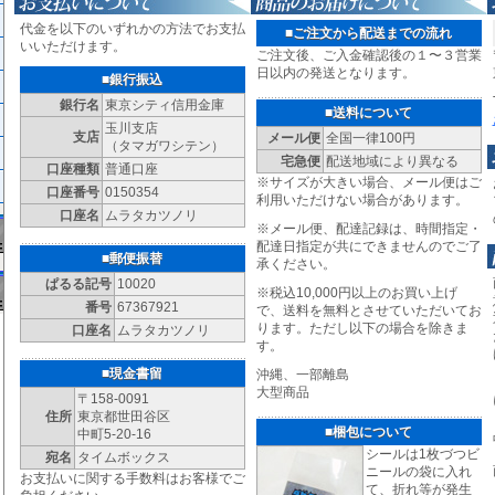
代金を以下のいずれかの方法でお支払
■ご注文から配送までの流れ
いいただけます。
ご注文後、ご入金確認後の１〜３営業
日以内の発送となります。
■銀行振込
銀行名
東京シティ信用金庫
■送料について
玉川支店
支店
メール便
全国一律100円
（タマガワシテン）
宅急便
配送地域により異なる
口座種類
普通口座
※サイズが大きい場合、メール便はご
口座番号
0150354
利用いただけない場合があります。
口座名
ムラタカツノリ
※メール便、配達記録は、時間指定・
配達日指定が共にできませんのでご了
■郵便振替
承ください。
ぱるる記号
10020
※税込10,000円以上のお買い上げ
番号
67367921
で、送料を無料とさせていただいてお
ります。ただし以下の場合を除きま
口座名
ムラタカツノリ
す。
■現金書留
沖縄、一部離島
大型商品
〒158-0091
住所
東京都世田谷区
■梱包について
中町5-20-16
シールは1枚づつビ
宛名
タイムボックス
ニールの袋に入れ
お支払いに関する手数料はお客様でご
て、折れ等が発生