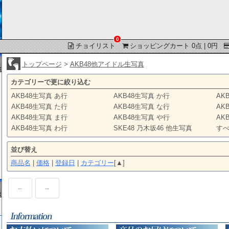
0
チョイリスト
ショッピングカート 0点 | 0円
トップページ
>
AKB48他アイドル生写真
カテゴリーで更に絞り込む
AKB48生写真 あ行
AKB48生写真 か行
AK
AKB48生写真 た行
AKB48生写真 な行
AK
AKB48生写真 ま行
AKB48生写真 や行
AK
AKB48生写真 わ行
SKE48 乃木坂46 他生写真
す
並び替え
商品名
|
価格
|
登録日
|
カテゴリー
[▲]
←
→