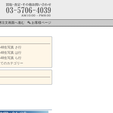
注文画面へ進む
お客様ページ
B48生写真 さ行
B48生写真 は行
B48生写真 ら行
べてのカテゴリー