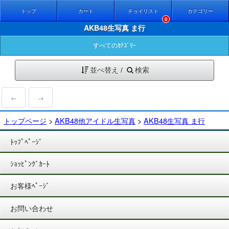
トップ
カート
チョイリスト
カテゴリー
0
AKB48生写真 ま行
すべてのｶﾃｺﾞﾘｰ
並べ替え /
検索
←
→
トップページ
>
AKB48他アイドル生写真
>
AKB48生写真 ま行
ﾄｯﾌﾟﾍﾟｰｼﾞ
ｼｮｯﾋﾟﾝｸﾞｶｰﾄ
お客様ﾍﾟｰｼﾞ
お問い合わせ