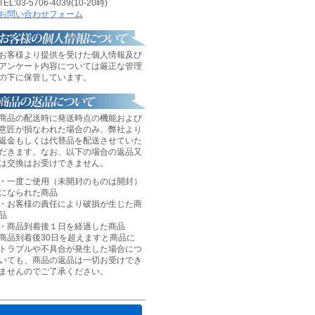
TEL:03-5706-4039(10-20時)
お問い合わせフォーム
お客様より提供を受けた個人情報及び
アンケート内容については厳正な管理
の下に保管しています。
商品の配送時に発送時点の機能および
意匠が損なわれた場合のみ、弊社より
返金もしくは代替品を配送させていた
だきます。なお、以下の場合の返品又
は交換はお受けできません。
・一度ご使用（未開封のものは開封）
になられた商品
・お客様の責任により破損が生じた商
品
・商品到着後１日を経過した商品
商品到着後30日を超えますと商品に
トラブルや不具合が発生した場合につ
いても、商品の返品は一切お受けでき
ませんのでご了承ください。