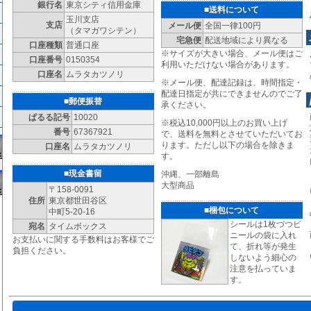
銀行名
東京シティ信用金庫
■送料について
玉川支店
支店
メール便
全国一律100円
（タマガワシテン）
宅急便
配送地域により異なる
口座種類
普通口座
※サイズが大きい場合、メール便はご
口座番号
0150354
利用いただけない場合があります。
口座名
ムラタカツノリ
※メール便、配達記録は、時間指定・
配達日指定が共にできませんのでご了
■郵便振替
承ください。
ぱるる記号
10020
※税込10,000円以上のお買い上げ
番号
67367921
で、送料を無料とさせていただいてお
ります。ただし以下の場合を除きま
口座名
ムラタカツノリ
す。
■現金書留
沖縄、一部離島
大型商品
〒158-0091
住所
東京都世田谷区
■梱包について
中町5-20-16
シールは1枚づつビ
宛名
タイムボックス
ニールの袋に入れ
お支払いに関する手数料はお客様でご
て、折れ等が発生
負担ください。
しないよう細心の
注意を払っていま
す。