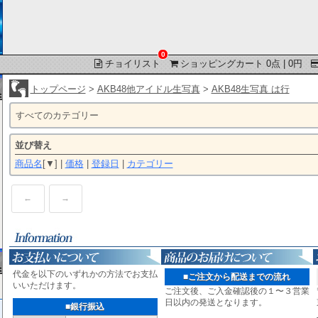
0
チョイリスト
ショッピングカート 0点 | 0円
トップページ
>
AKB48他アイドル生写真
>
AKB48生写真 は行
すべてのカテゴリー
並び替え
商品名
[▼] |
価格
|
登録日
|
カテゴリー
←
→
代金を以下のいずれかの方法でお支払
■ご注文から配送までの流れ
いいただけます。
ご注文後、ご入金確認後の１〜３営業
日以内の発送となります。
■銀行振込