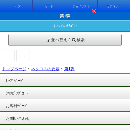
トップ
カート
チョイリスト
カテゴリー
0
第1弾
すべてのｶﾃｺﾞﾘｰ
並べ替え /
検索
←
→
トップページ
>
ネクロスの要塞
>
第1弾
ﾄｯﾌﾟﾍﾟｰｼﾞ
ｼｮｯﾋﾟﾝｸﾞｶｰﾄ
お客様ﾍﾟｰｼﾞ
お問い合わせ