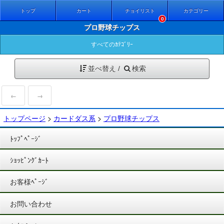
トップ
カート
チョイリスト
カテゴリー
0
プロ野球チップス
すべてのｶﾃｺﾞﾘｰ
並べ替え /
検索
←
→
トップページ
>
カードダス系
>
プロ野球チップス
ﾄｯﾌﾟﾍﾟｰｼﾞ
ｼｮｯﾋﾟﾝｸﾞｶｰﾄ
お客様ﾍﾟｰｼﾞ
お問い合わせ