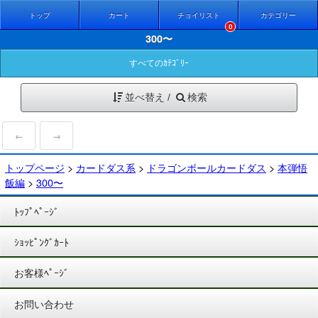
トップ
カート
チョイリスト
カテゴリー
0
300〜
すべてのｶﾃｺﾞﾘｰ
並べ替え /
検索
←
→
トップページ
>
カードダス系
>
ドラゴンボールカードダス
>
本弾悟
飯編
>
300〜
ﾄｯﾌﾟﾍﾟｰｼﾞ
ｼｮｯﾋﾟﾝｸﾞｶｰﾄ
お客様ﾍﾟｰｼﾞ
お問い合わせ