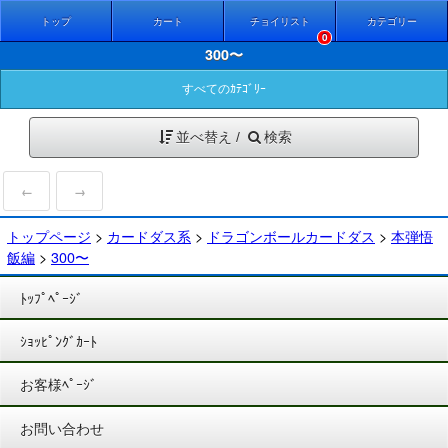
トップ
カート
チョイリスト
カテゴリー
0
300〜
すべてのｶﾃｺﾞﾘｰ
並べ替え /
検索
←
→
トップページ
>
カードダス系
>
ドラゴンボールカードダス
>
本弾悟
飯編
>
300〜
ﾄｯﾌﾟﾍﾟｰｼﾞ
ｼｮｯﾋﾟﾝｸﾞｶｰﾄ
お客様ﾍﾟｰｼﾞ
お問い合わせ