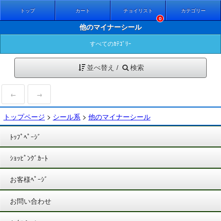
トップ
カート
チョイリスト
カテゴリー
0
他のマイナーシール
すべてのｶﾃｺﾞﾘｰ
並べ替え /
検索
←
→
トップページ
>
シール系
>
他のマイナーシール
ﾄｯﾌﾟﾍﾟｰｼﾞ
ｼｮｯﾋﾟﾝｸﾞｶｰﾄ
お客様ﾍﾟｰｼﾞ
お問い合わせ