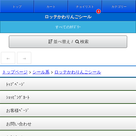
トップ
カート
チョイリスト
カテゴリー
0
ロッテかわりんごシール
すべてのｶﾃｺﾞﾘｰ
並べ替え /
検索
←
→
トップページ
>
シール系
>
ロッテかわりんごシール
ﾄｯﾌﾟﾍﾟｰｼﾞ
ｼｮｯﾋﾟﾝｸﾞｶｰﾄ
お客様ﾍﾟｰｼﾞ
お問い合わせ