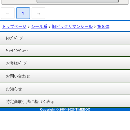
←
1
→
トップページ
>
シール系
>
旧ビックリマンシール
>
第８弾
ﾄｯﾌﾟﾍﾟｰｼﾞ
ｼｮｯﾋﾟﾝｸﾞｶｰﾄ
お客様ﾍﾟｰｼﾞ
お問い合わせ
お知らせ
特定商取引法に基づく表示
Copyright © 2004-2026 TIMEBOX