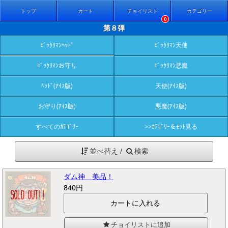
トップ
カート
チョイリスト
カテゴリー
0
第８弾
ﾋﾞｯｸﾘﾏﾝﾍｯﾄﾞ
ﾋﾞｯｸﾘﾏﾝ天使
ﾋﾞｯｸﾘﾏﾝお守り
ﾋﾞｯｸﾘﾏﾝ悪魔
ﾍｯﾄﾞ(ｱｲｽ版)
天使(ｱｲｽ版)
お守り(ｱｲｽ版)
悪魔(ｱｲｽ版)
すべてのｶﾃｺﾞﾘｰ
>>ｶﾃｺﾞﾘｰをﾓｯﾄ見る
並べ替え /
検索
ダム神 美品！
840円
チョイリストに追加