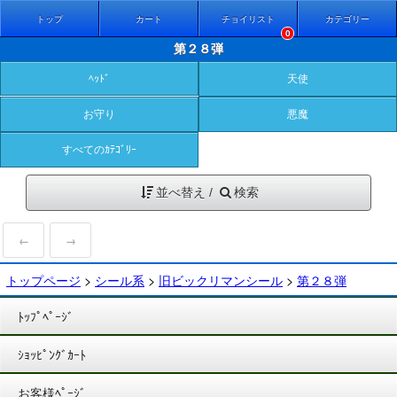
トップ
カート
チョイリスト
カテゴリー
0
第２８弾
ﾍｯﾄﾞ
天使
お守り
悪魔
すべてのｶﾃｺﾞﾘｰ
並べ替え /
検索
←
→
トップページ
>
シール系
>
旧ビックリマンシール
>
第２８弾
ﾄｯﾌﾟﾍﾟｰｼﾞ
ｼｮｯﾋﾟﾝｸﾞｶｰﾄ
お客様ﾍﾟｰｼﾞ