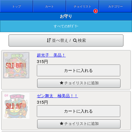
トップ
カート
チョイリスト
カテゴリー
0
お守り
すべてのｶﾃｺﾞﾘｰ
並べ替え /
検索
超光子 美品！
315円
チョイリストに追加
ゼン舞太 極美品！！
315円
チョイリストに追加