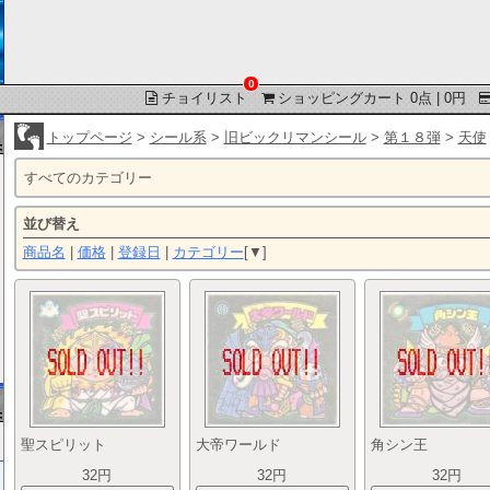
0
チョイリスト
ショッピングカート 0点 | 0円
トップページ
>
シール系
>
旧ビックリマンシール
>
第１８弾
>
天使
すべてのカテゴリー
並び替え
商品名
|
価格
|
登録日
|
カテゴリー
[▼]
聖スピリット
大帝ワールド
角シン王
32円
32円
32円