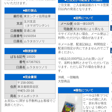
いいただけます。
ご注文後、ご入金確認後の１〜３営業
日以内の発送となります。
■銀行振込
銀行名
東京シティ信用金庫
■送料について
玉川支店
支店
メール便
全国一律100円
（タマガワシテン）
宅急便
配送地域により異なる
口座種類
普通口座
※サイズが大きい場合、メール便はご
口座番号
0150354
利用いただけない場合があります。
口座名
ムラタカツノリ
※メール便、配達記録は、時間指定・
配達日指定が共にできませんのでご了
■郵便振替
承ください。
ぱるる記号
10020
※税込10,000円以上のお買い上げ
番号
67367921
で、送料を無料とさせていただいてお
ります。ただし以下の場合を除きま
口座名
ムラタカツノリ
す。
■現金書留
沖縄、一部離島
大型商品
〒158-0091
住所
東京都世田谷区
■梱包について
中町5-20-16
シールは1枚づつビ
宛名
タイムボックス
ニールの袋に入れ
お支払いに関する手数料はお客様でご
て、折れ等が発生
負担ください。
しないよう細心の
注意を払っていま