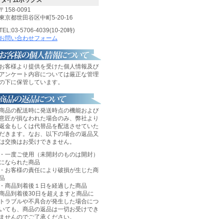
〒158-0091
東京都世田谷区中町5-20-16
TEL:03-5706-4039(10-20時)
お問い合わせフォーム
お客様より提供を受けた個人情報及び
アンケート内容については厳正な管理
の下に保管しています。
商品の配送時に発送時点の機能および
意匠が損なわれた場合のみ、弊社より
返金もしくは代替品を配送させていた
だきます。なお、以下の場合の返品又
は交換はお受けできません。
・一度ご使用（未開封のものは開封）
になられた商品
・お客様の責任により破損が生じた商
品
・商品到着後１日を経過した商品
商品到着後30日を超えますと商品に
トラブルや不具合が発生した場合につ
いても、商品の返品は一切お受けでき
ませんのでご了承ください。