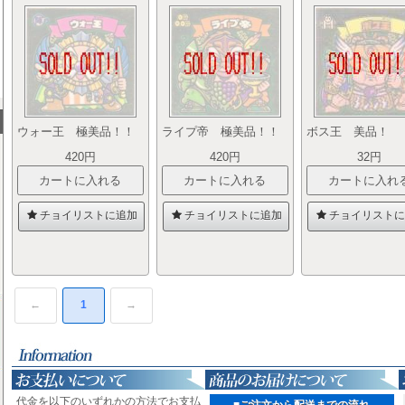
ウォー王 極美品！！
ライプ帝 極美品！！
ボス王 美品！
420円
420円
32円
チョイリストに追加
チョイリストに追加
チョイリストに
←
1
→
代金を以下のいずれかの方法でお支払
■ご注文から配送までの流れ