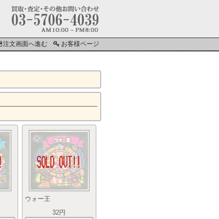
注文画面へ進む
お客様ページ
ウォー王
32円