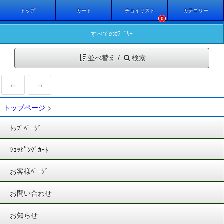
トップ
カート
チョイリスト
カテゴリー
0
すべてのｶﾃｺﾞﾘｰ
並べ替え /
検索
←
→
トップページ
>
ﾄｯﾌﾟﾍﾟｰｼﾞ
ｼｮｯﾋﾟﾝｸﾞｶｰﾄ
お客様ﾍﾟｰｼﾞ
お問い合わせ
お知らせ